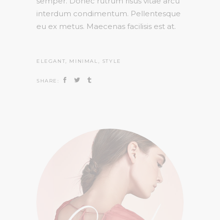
semper. Donec rutrum risus vitae arcu
interdum condimentum. Pellentesque
eu ex metus. Maecenas facilisis est at.
ELEGANT
,
MINIMAL
,
STYLE
SHARE: