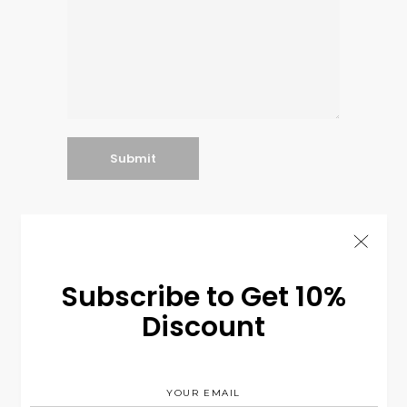
Search
Subscribe to Get 10%
for:
Discount