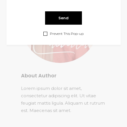
Prevent This Pop-up
About Author
Lorem ipsum dolor sit amet,
consectetur adipiscing elit. Ut vitae
feugiat mattis ligula. Aliquam ut rutrum
est. Maecenas sit amet.